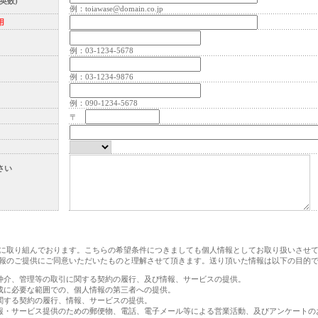
英数)
例：toiawase@domain.co.jp
用
例：03-1234-5678
例：03-1234-9876
例：090-1234-5678
〒
さい
取り組んでおります。こちらの希望条件につきましても個人情報としてお取り扱いさせて
報のご提供にご同意いただいたものと理解させて頂きます。送り頂いた情報は以下の目的
仲介、管理等の取引に関する契約の履行、及び情報、サービスの提供。
成に必要な範囲での、個人情報の第三者への提供。
関する契約の履行、情報、サービスの提供。
報・サービス提供のための郵便物、電話、電子メール等による営業活動、及びアンケートの