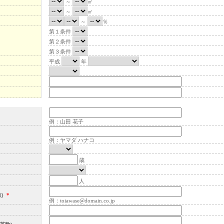
～
㎡
～
㎡
～
％
第１条件
第２条件
第３条件
平成
年
例：山田 花子
例：ヤマダ ハナコ
歳
人
数)
＊
例：toiawase@domain.co.jp
＊