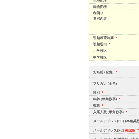
土地面積
建物面積
利回り
選択内容
引越希望時期
＊
引越理由
＊
小学校区
中学校区
お名前 (全角)
＊
フリガナ (全角)
性別
＊
年齢 (半角数字)
＊
職業
＊
入居人数 (半角数字)
＊
メールアドレス(PC) (半角英
メールアドレス(PC)
確認用