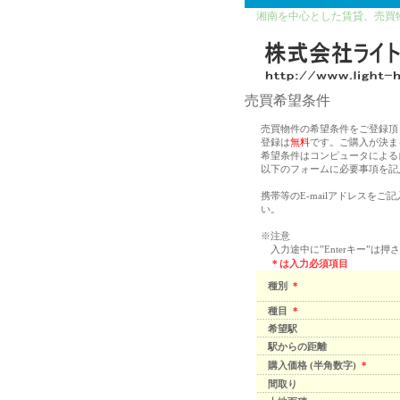
湘南を中心とした賃貸、売買
売買希望条件
売買物件の希望条件をご登録頂
登録は
無料
です。ご購入が決ま
希望条件はコンピュータによる
以下のフォームに必要事項を記
携帯等のE-mailアドレス
い。
※注意
入力途中に”Enterキー”は押
＊は入力必須項目
種別
＊
種目
＊
希望駅
駅からの距離
購入価格 (半角数字)
＊
間取り