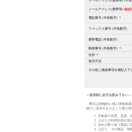
メールアドレス(携帯等) (半角
メールアドレス(携帯等)
確認
電話番号 (半角数字)
＊
ファックス番号 (半角数字)
携帯電話 (半角数字)
郵便番号 (半角数字)
＊
住所
＊
送付方法
その他ご連絡事項を御記入下
～送信前に必ずお読み下さい～
弊社は積極的に個人情報保護に
録のご送信をもちまして個人情
不動産の売買、賃貸、
上記１の利用目的の達
当社が取り扱う商品に
上記１、３の商品・情