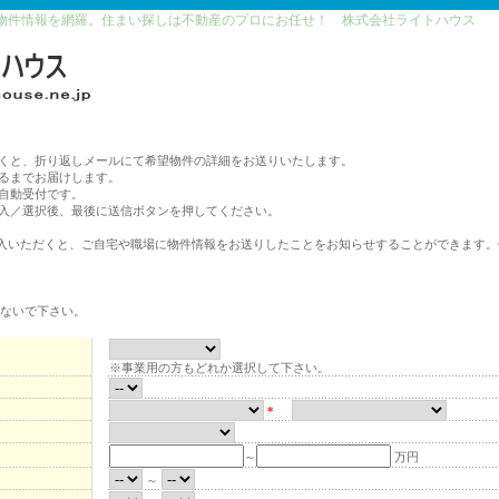
物件情報を網羅。住まい探しは不動産のプロにお任せ！ 株式会社ライトハウス
くと、折り返しメールにて希望物件の詳細をお送りいたします。
るまでお届けします。
自動受付です。
入／選択後、最後に送信ボタンを押してください。
をご記入いただくと、ご自宅や職場に物件情報をお送りしたことをお知らせすることができます
さないで下さい。
※事業用の方もどれか選択して下さい。
＊
～
万円
～